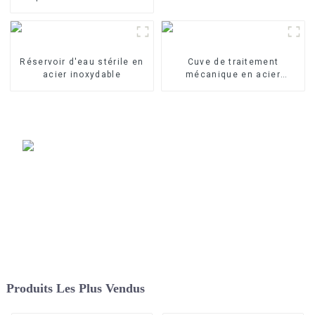
eaux industrielles Élément
filtrant en PP fondu-soufflé
Réservoir d'eau stérile en
Cuve de traitement
acier inoxydable
mécanique en acier
inoxydable
Produits Les Plus Vendus