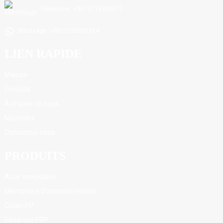
Téléphone : +8615725392877
WhatsApp : +8615106691214
LIEN RAPIDE
Maison
Produits
À propos de nous
Nouvelles
Contactez-nous
PRODUITS
Acier inoxydable
Membrane d'osmose inverse
Coton PP
Réservoir FRP