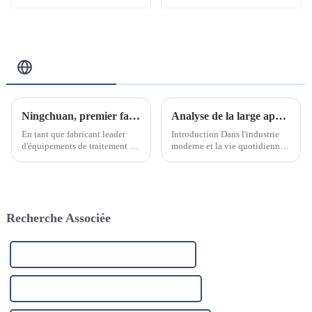
Blog Connexe
Ningchuan, premier fabricant d'équipements de traitement de l'eau en acier inoxydable
Analyse de la large application de l'élément filtrant PP fondu-soufflé et de ses raisons
En tant que fabricant leader
Introduction Dans l'industrie
d'équipements de traitement de
moderne et la vie quotidienne,
l'eau en acier inoxydable, nous
la technologie de filtration
sommes fiers d'annoncer notre
joue un rôle essentiel. Que ce
engagement à fournir des
soit dans le traitement de l'eau,
solutions de purification et de
la purification de l'air,
traitement de l'eau innovantes
l'agroalimentaire ou l'industrie
Recherche Associée
et de haute qualité.
pharmaceutique, le choix…
Sacs d'extraction de poussière pour usines
Fabricants de sacs d'extraction de poussière