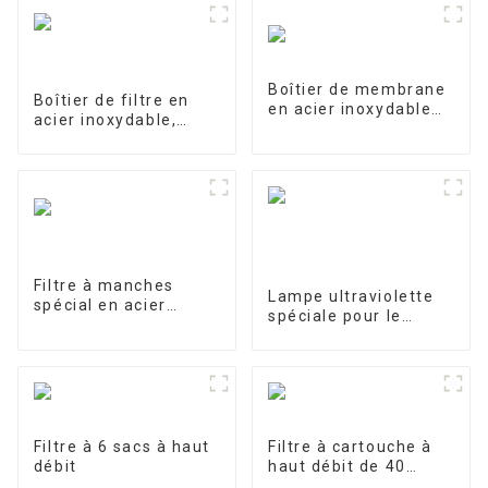
Boîtier de membrane
Boîtier de filtre en
en acier inoxydable
acier inoxydable,
4040-1
filtre de précision
Filtre à manches
Lampe ultraviolette
spécial en acier
spéciale pour le
inoxydable pour le
traitement et la
traitement de l'eau
purification de l'eau
10W/12W/25W
Filtre à 6 sacs à haut
Filtre à cartouche à
débit
haut débit de 40
pouces