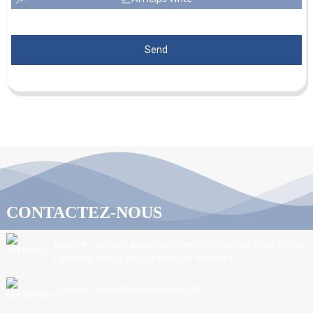
Send
CONTACTEZ-NOUS
Adresse : Coin nord-est de l'intersection de Jiefang Road et Linxi
11th Road, ville de Linyi, province du Shandong.
Courriel : sdnc@ningchuanwater.com