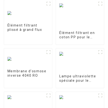
Élément filtrant
plissé à grand flux
Élément filtrant en
coton PP pour le
traitement des eaux
industrielles Élément
filtrant en PP fondu-
soufflé
Membrane d'osmose
inverse 4040 RO
Lampe ultraviolette
spéciale pour le
traitement et la
purification de l'eau
10W/12W/25W