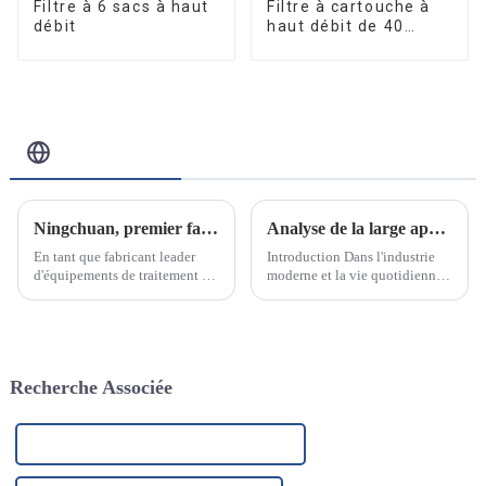
Filtre à 6 sacs à haut
Filtre à cartouche à
débit
haut débit de 40
pouces
Blog Connexe
Ningchuan, premier fabricant d'équipements de traitement de l'eau en acier inoxydable
Analyse de la large application de l'élément filtrant PP fondu-soufflé et de ses raisons
En tant que fabricant leader
Introduction Dans l'industrie
d'équipements de traitement de
moderne et la vie quotidienne,
l'eau en acier inoxydable, nous
la technologie de filtration
sommes fiers d'annoncer notre
joue un rôle essentiel. Que ce
engagement à fournir des
soit dans le traitement de l'eau,
solutions de purification et de
la purification de l'air,
traitement de l'eau innovantes
l'agroalimentaire ou l'industrie
Recherche Associée
et de haute qualité.
pharmaceutique, le choix…
Fabricant d'éléments filtrants en coton PP