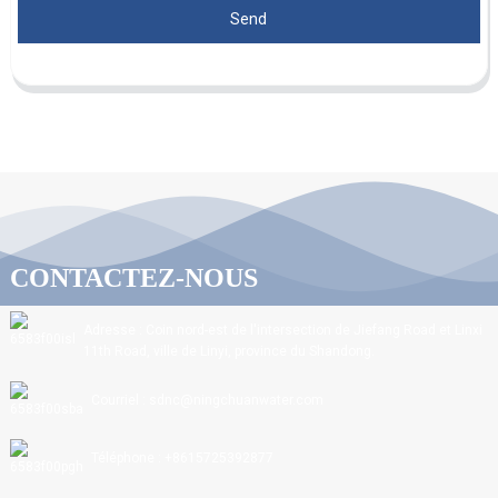
Send
CONTACTEZ-NOUS
Adresse : Coin nord-est de l'intersection de Jiefang Road et Linxi
11th Road, ville de Linyi, province du Shandong.
Courriel : sdnc@ningchuanwater.com
Téléphone : +8615725392877