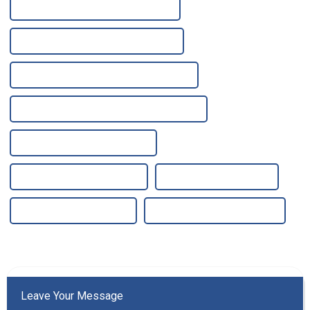
Usine d'éléments filtrants en coton PP
Usines d'éléments filtrants en coton PP
Fabricants d'éléments filtrants en coton PP
Fournisseurs d'éléments filtrants en coton PP
Fournisseur de filtres à boissons
Fabricant de filtres à boissons
Usine de filtres à boissons
Usines de filtres à boissons
Fabricants de filtres à boissons
Leave Your Message