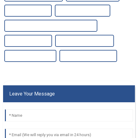
Filtre à eau personnel
Filtration de l'eau de puits
Réservoir de stockage d'eau en acier inoxydable
Filtre à eau électrique
Station d'épuration des eaux
Filtre à eau à membrane
Filtre à eau de salle de bain
Leave Your Message