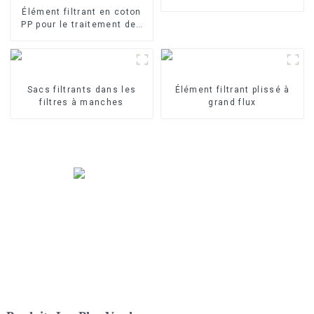
verre
Élément filtrant en coton
PP pour le traitement des
eaux industrielles Élément
filtrant en PP fondu-soufflé
Sacs filtrants dans les
Élément filtrant plissé à
filtres à manches
grand flux