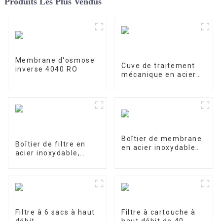
Produits Les Plus Vendus
Membrane d'osmose
Cuve de traitement
inverse 4040 RO
mécanique en acier
inoxydable
Boîtier de membrane
Boîtier de filtre en
en acier inoxydable
acier inoxydable,
4040-1
filtre de précision
Filtre à 6 sacs à haut
Filtre à cartouche à
débit
haut débit de 40