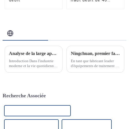
pouces
Blog Connexe
Analyse de la large application de l'élément filtrant PP fondu-soufflé et de ses raisons
Ningchuan, premier fabricant d'équipements de traitement de l'eau en acier inoxydable
Introduction Dans l'industrie
En tant que fabricant leader
moderne et la vie quotidienne,
d'équipements de traitement de
la technologie de filtration
l'eau en acier inoxydable, nous
joue un rôle essentiel. Que ce
sommes fiers d'annoncer notre
soit dans le traitement de l'eau,
engagement à fournir des
la purification de l'air,
solutions de purification et de
l'agroalimentaire ou l'industrie
traitement de l'eau innovantes
Recherche Associée
pharmaceutique, le choix…
et de haute qualité.
Réservoir carré en acier inoxydable
Réservoir de filtration d'eau
Membrane filtrante à eau