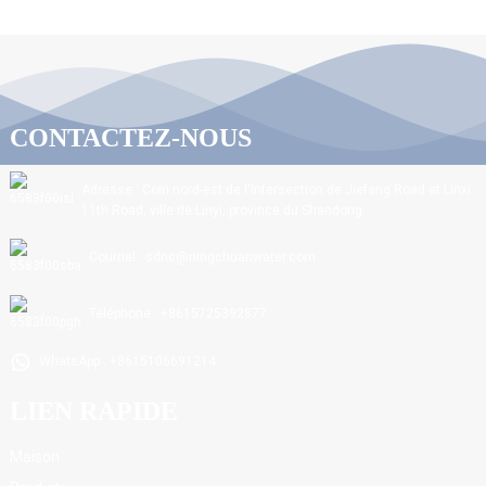
CONTACTEZ-NOUS
Adresse : Coin nord-est de l'intersection de Jiefang Road et Linxi
11th Road, ville de Linyi, province du Shandong.
Courriel : sdnc@ningchuanwater.com
Téléphone : +8615725392877
WhatsApp : +8615106691214
LIEN RAPIDE
Maison