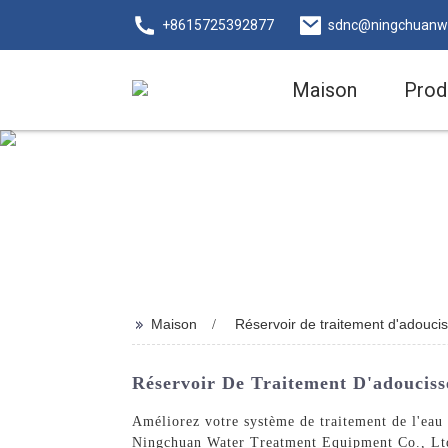
+8615725392877
sdnc@ningchuanw
Maison
Prod
>>
Maison
Réservoir de traitement d'adouci
Réservoir De Traitement D'adouciss
Améliorez votre système de traitement de l'eau
Ningchuan Water Treatment Equipment Co., Ltd., 