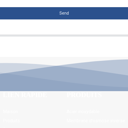
Send
LIEN RAPIDE
PRODUITS
Maison
Acier inoxydable
Produits
Membrane d'osmose inverse