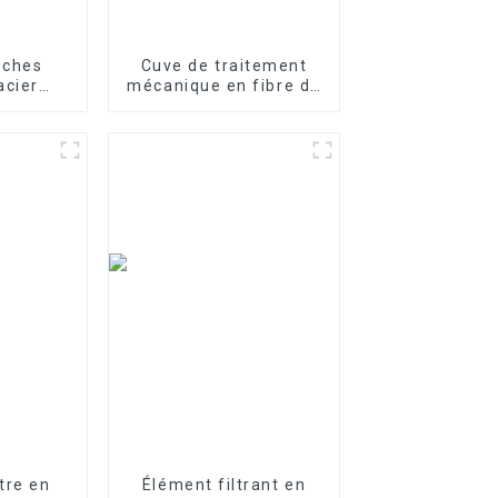
nches
Cuve de traitement
acier
mécanique en fibre de
our le
verre
e l'eau
ltre en
Élément filtrant en