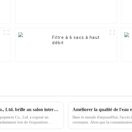
Filtre à 6 sacs à haut
débit
Ningchuan Water Treatment Equipment Co., Ltd. brille au salon international du traitement de l'eau de Jinan 2025 —— Des produits innovants et des solutions techniques indépendants ont attiré un large public
Améliorer la qualité de l'eau 
quipment Co., Ltd. a exposé un
Dans le monde d'aujourd'hui, l'accès 
ndamment lors de l'exposition
croissante. Alors que la contaminatio
d'eau continuent d'augmenter…