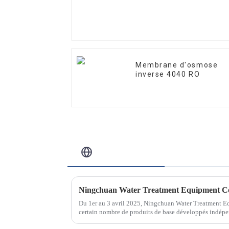
10W/12W/25W
Membrane d'osmose
inverse 4040 RO
Blog Connexe
Du 1er au 3 avril 2025, Ningchuan Water Treatment E
certain nombre de produits de base développés indépe
spéciale sur le traitement de l'eau au Jinan Internati...