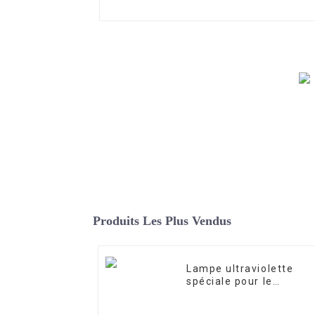
Produits Les Plus Vendus
Lampe ultraviolette
spéciale pour le
traitement et la
purification de l'eau