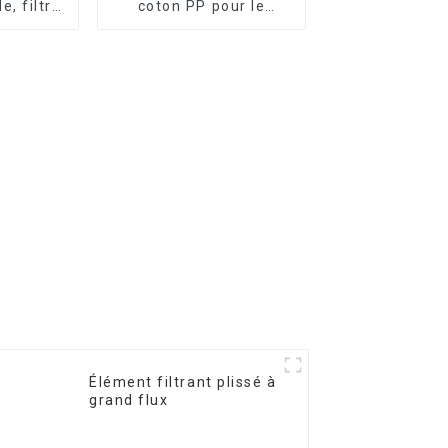
e, filtre
coton PP pour le
ion
traitement des eaux
industrielles Élément
filtrant en PP fondu-
soufflé
Élément filtrant plissé à
grand flux