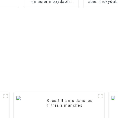
en acier inoxydable
acier inoxydabl
4040-1
de précis
Sacs filtrants dans les
filtres à manches