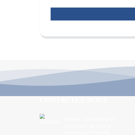
CONTACTEZ-NOUS
Adresse : Coin nord-est de
l'intersection de Jiefang
Road et Linxi 11th Road,