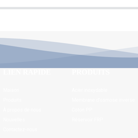
LIEN RAPIDE
PRODUITS
Maison
Acier inoxydable
Produits
Membrane d'osmose inverse
À propos de nous
Coton PP
Nouvelles
Réservoir FRP
Contactez-nous