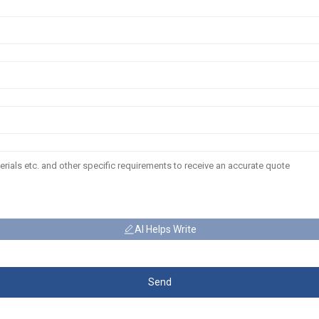
AI Helps Write
Send