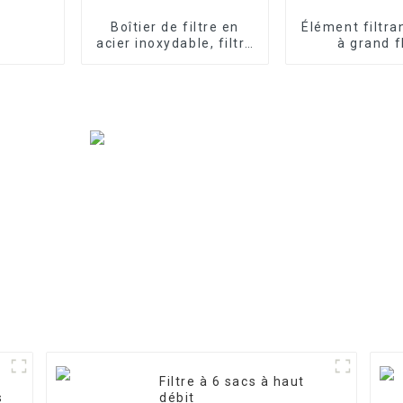
Boîtier de filtre en
Élément filtra
acier inoxydable, filtre
à grand f
de précision
Filtre à 6 sacs à haut
s
débit