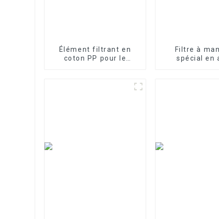
Élément filtrant en
Filtre à ma
coton PP pour le
spécial en 
traitement des eaux
inoxydable p
industrielles Élément
traitement d
filtrant en PP fondu-
soufflé