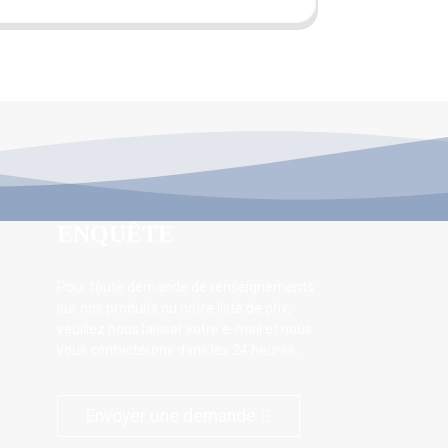
ENQUÊTE
Pour toute demande de renseignements
sur nos produits ou notre liste de prix,
veuillez nous laisser votre e-mail et nous
vous contacterons dans les 24 heures.
Envoyer une demande