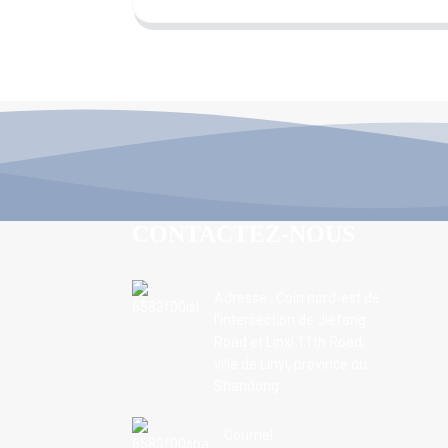
CONTACTEZ-NOUS
Adresse : Coin nord-est de
l'intersection de Jiefang
Road et Linxi 11th Road,
ville de Linyi, province du
Shandong.
Courriel :