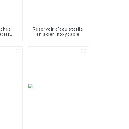
nches
Réservoir d'eau stérile
acier
en acier inoxydable
our le
e l'eau