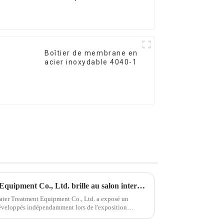
verre
Boîtier de membrane en
acier inoxydable 4040-1
Ningchuan Water Treatment Equipment Co., Ltd. brille au salon international du traitement de l'eau de Jinan 2025 —— Des produits innovants et des solutions techniques indépendants ont attiré un large public
ater Treatment Equipment Co., Ltd. a exposé un
développés indépendamment lors de l'exposition
inan Internati...