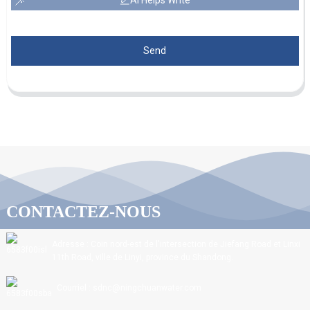
Send
CONTACTEZ-NOUS
Adresse : Coin nord-est de l'intersection de Jiefang Road et Linxi
11th Road, ville de Linyi, province du Shandong.
Courriel : sdnc@ningchuanwater.com