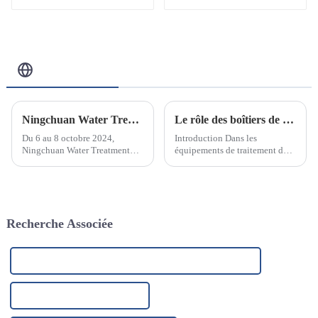
traitement et la
purification de l'eau
10W/12W/25W
Blog Connexe
Ningchuan Water Treatment Equipment Co., Ltd. a participé avec succès au salon des technologies et équipements de traitement de l'eau de Pékin 2024
Le rôle des boîtiers de filtre en acier inoxydable dans les équipements de traitement des eaux industrielles
Du 6 au 8 octobre 2024,
Introduction Dans les
Ningchuan Water Treatment
équipements de traitement des
Equipment Co., Ltd. a participé
eaux industrielles, les filtres en
avec succès au Salon des
acier inoxydable sont l’un des
technologies et équipements de
composants clés.
traitement de l'eau 2024 à
Pékin. Ce salon réunit...
Recherche Associée
Réservoir en acier inoxydable de 5 000 l de haute qualité
Filtre industriel RO en Chine