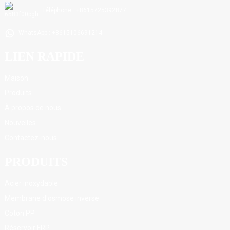
Téléphone : +8615725392877
WhatsApp : +8615106691214
LIEN RAPIDE
Maison
Produits
À propos de nous
Nouvelles
Contactez-nous
PRODUITS
Acier inoxydable
Membrane d'osmose inverse
Coton PP
Réservoir FRP