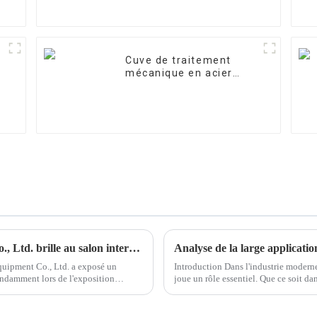
Cuve de traitement
mécanique en acier
inoxydable
Ningchuan Water Treatment Equipment Co., Ltd. brille au salon international du traitement de l'eau de Jinan 2025 —— Des produits innovants et des solutions techniques indépendants ont attiré un large public
quipment Co., Ltd. a exposé un
Introduction Dans l'industrie moderne 
ndamment lors de l'exposition
joue un rôle essentiel. Que ce soit dans
l'agroalimentaire ou l'industrie pha