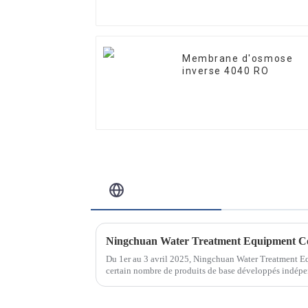
Membrane d'osmose
inverse 4040 RO
Blog Connexe
Du 1er au 3 avril 2025, Ningchuan Water Treatment E
certain nombre de produits de base développés indépe
spéciale sur le traitement de l'eau au Jinan Internati...