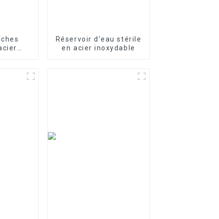
nches
Réservoir d'eau stérile
acier
en acier inoxydable
our le
e l'eau