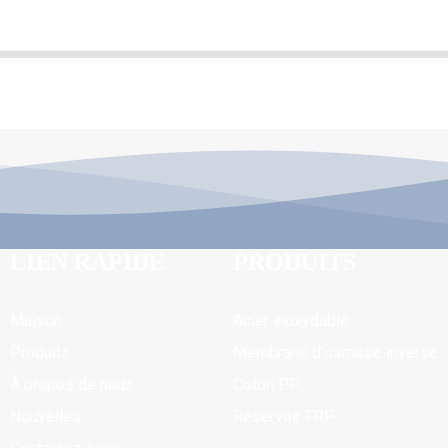
LIEN RAPIDE
PRODUITS
Maison
Acier inoxydable
Produits
Membrane d'osmose inverse
À propos de nous
Coton PP
Nouvelles
Réservoir FRP