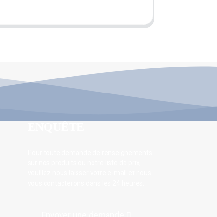
ENQUÊTE
Pour toute demande de renseignements
sur nos produits ou notre liste de prix,
veuillez nous laisser votre e-mail et nous
vous contacterons dans les 24 heures.
Envoyer une demande