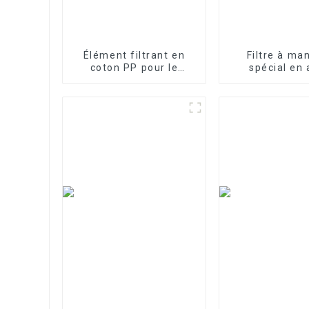
Élément filtrant en
Filtre à ma
coton PP pour le
spécial en 
traitement des eaux
inoxydable p
industrielles Élément
traitement d
filtrant en PP fondu-
soufflé