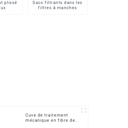
nt plissé
Sacs filtrants dans les
lux
filtres à manches
Cuve de traitement
mécanique en fibre de
verre