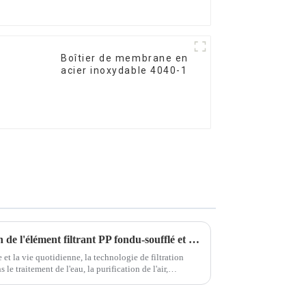
Boîtier de membrane en
acier inoxydable 4040-1
Analyse de la large application de l'élément filtrant PP fondu-soufflé et de ses raisons
et la vie quotidienne, la technologie de filtration
 le traitement de l'eau, la purification de l'air,
rmaceutique, le choix…