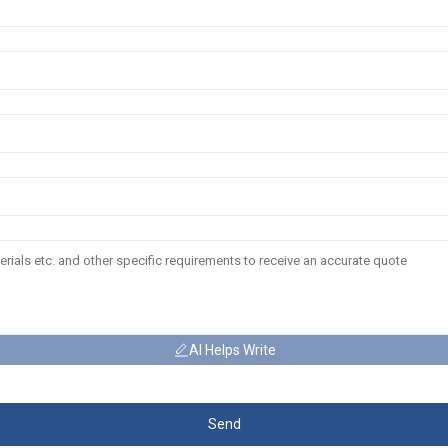
AI Helps Write
Send