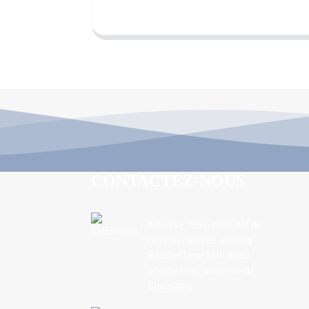
CONTACTEZ-NOUS
Adresse : Coin nord-est de
l'intersection de Jiefang
Road et Linxi 11th Road,
ville de Linyi, province du
Shandong.