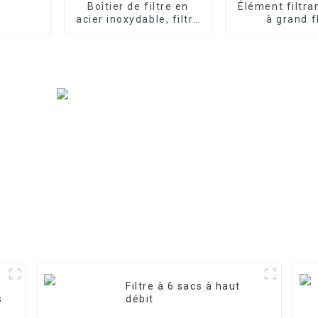
Boîtier de filtre en
Élément filtra
acier inoxydable, filtre
à grand f
de précision
Filtre à 6 sacs à haut
s
débit