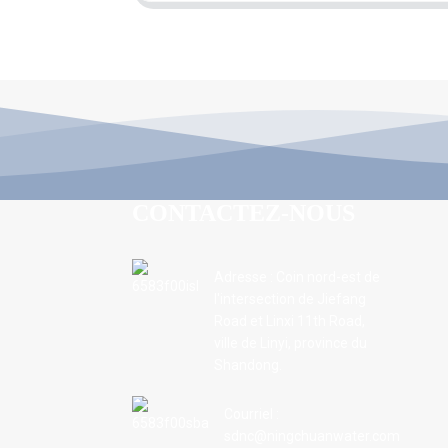
CONTACTEZ-NOUS
Adresse : Coin nord-est de
l'intersection de Jiefang
Road et Linxi 11th Road,
ville de Linyi, province du
Shandong.
Courriel :
sdnc@ningchuanwater.com