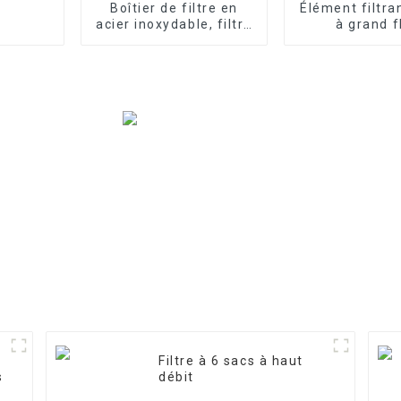
Boîtier de filtre en
Élément filtra
acier inoxydable, filtre
à grand f
de précision
Filtre à 6 sacs à haut
s
débit