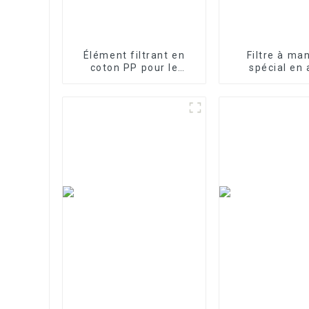
Élément filtrant en
Filtre à ma
coton PP pour le
spécial en 
traitement des eaux
inoxydable p
industrielles Élément
traitement d
filtrant en PP fondu-
soufflé