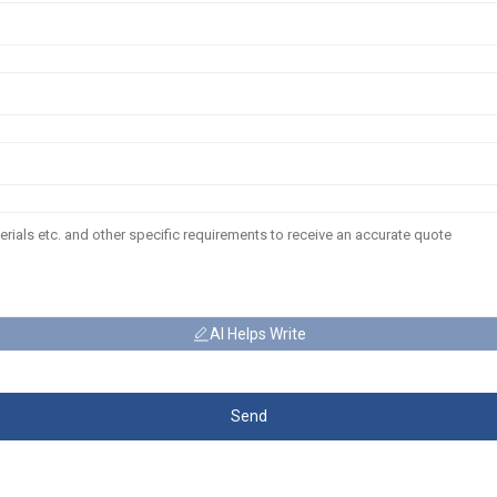
AI Helps Write
Send