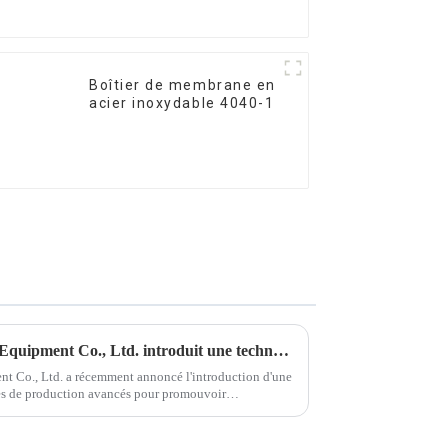
Boîtier de membrane en
acier inoxydable 4040-1
Ningchuan Water Treatment Equipment Co., Ltd. introduit une technologie de pointe et favorise l'innovation des produits
 Co., Ltd. a récemment annoncé l'introduction d'une
ies de production avancés pour promouvoir
 la production...