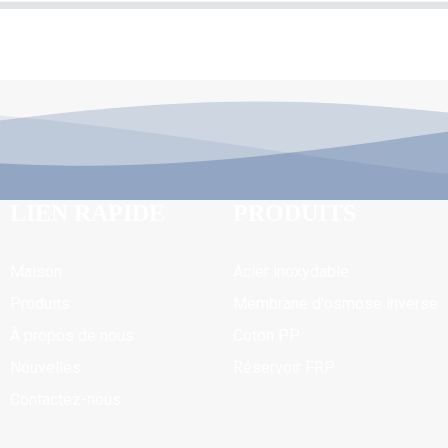
LIEN RAPIDE
PRODUITS
Maison
Acier inoxydable
Produits
Membrane d'osmose inverse
À propos de nous
Coton PP
Nouvelles
Réservoir FRP
Contactez-nous