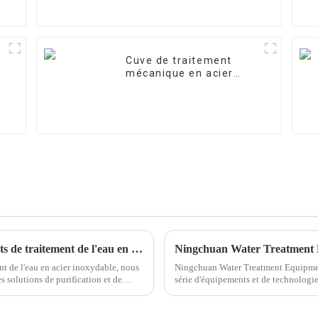
Cuve de traitement
mécanique en acier
inoxydable
Ningchuan, premier fabricant d'équipements de traitement de l'eau en acier inoxydable
nt de l'eau en acier inoxydable, nous
Ningchuan Water Treatment Equipment
 solutions de purification et de
série d'équipements et de technolog
l'innovation des produits et améliorer