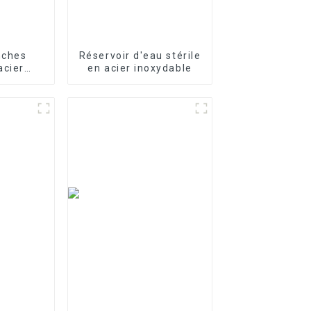
nches
Réservoir d'eau stérile
acier
en acier inoxydable
our le
e l'eau