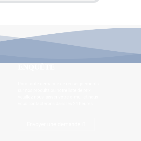
ENQUÊTE
Pour toute demande de renseignements
sur nos produits ou notre liste de prix,
veuillez nous laisser votre e-mail et nous
vous contacterons dans les 24 heures.
Envoyer une demande