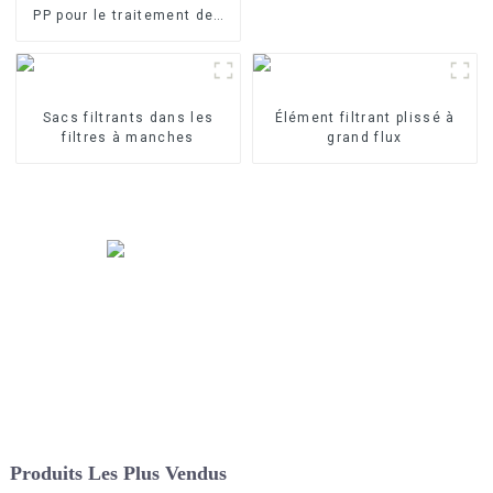
PP pour le traitement des
eaux industrielles Élément
filtrant en PP fondu-soufflé
Sacs filtrants dans les
Élément filtrant plissé à
filtres à manches
grand flux
Produits Les Plus Vendus