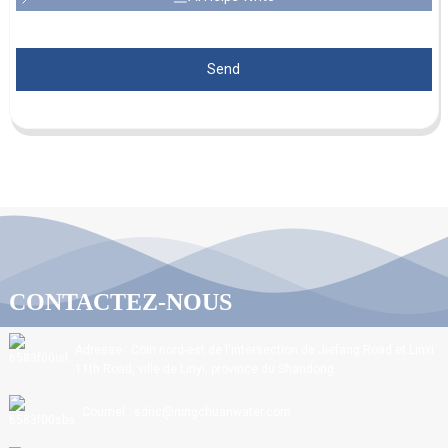
Send
CONTACTEZ-NOUS
Adresse : Coin nord-est de l'intersection de Jiefang Road et Linxi
11th Road, ville de Linyi, province du Shandong.
Courriel : sdnc@ningchuanwater.com