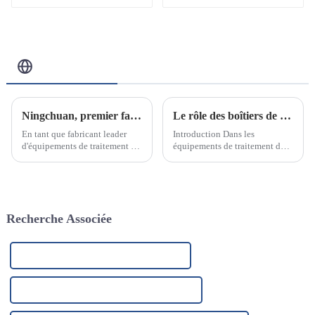
Blog Connexe
Ningchuan, premier fabricant d'équipements de traitement de l'eau en acier inoxydable
Le rôle des boîtiers de filtre en acier inoxydable dans les équipements de traitement des eaux industrielles
En tant que fabricant leader
Introduction Dans les
d'équipements de traitement de
équipements de traitement des
l'eau en acier inoxydable, nous
eaux industrielles, les filtres en
sommes fiers d'annoncer notre
acier inoxydable sont l’un des
engagement à fournir des
composants clés.
solutions de purification et de
traitement de l'eau innovantes
Recherche Associée
et de haute qualité.
Fabricants de purificateurs d'eau UV Uf
Fournisseurs de purificateurs d'eau UV-UF