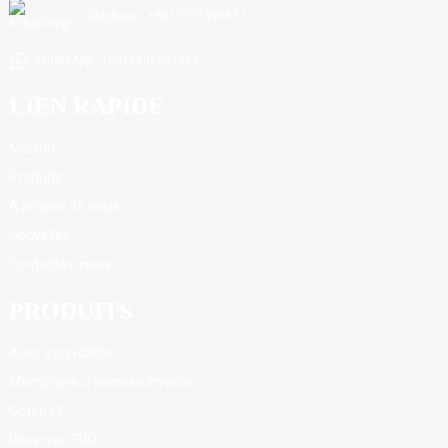
Téléphone : +8615725392877
WhatsApp : +8615106691214
LIEN RAPIDE
Maison
Produits
À propos de nous
Nouvelles
Contactez-nous
PRODUITS
Acier inoxydable
Membrane d'osmose inverse
Coton PP
Réservoir FRP