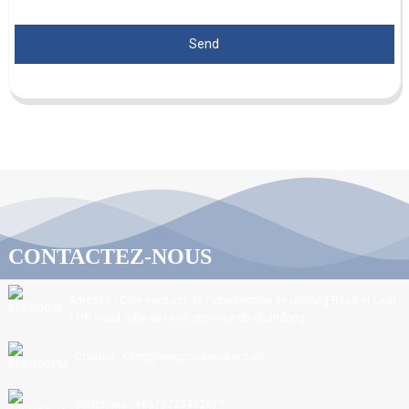
Send
CONTACTEZ-NOUS
Adresse : Coin nord-est de l'intersection de Jiefang Road et Linxi
11th Road, ville de Linyi, province du Shandong.
Courriel : sdnc@ningchuanwater.com
Téléphone : +8615725392877