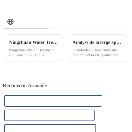
Blog Connexe
Ningchuan Water Treatment Equipment Co., Ltd. introduit une technologie de pointe et favorise l'innovation des produits
Analyse de la large application de l'élément filtrant PP fondu-soufflé et de ses raisons
Ningchuan Water Treatment
Introduction Dans l'industrie
Equipment Co., Ltd. a
moderne et la vie quotidienne,
récemment annoncé
la technologie de filtration
l'introduction d'une série
joue un rôle essentiel. Que ce
d'équipements et de
soit dans le traitement de l'eau,
technologies de production
la purification de l'air,
avancés pour promouvoir
l'agroalimentaire ou l'industrie
Recherche Associée
l'innovation des produits et
pharmaceutique, le choix…
améliorer la production...
Fabricant de systèmes de purification d'air industriels
Usine de systèmes de purification d'air industriel
Usines de systèmes de purification d'air industriel