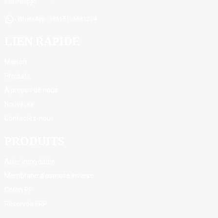
WhatsApp : +8615106691214
LIEN RAPIDE
Maison
Produits
À propos de nous
Nouvelles
Contactez-nous
PRODUITS
Acier inoxydable
Membrane d'osmose inverse
Coton PP
Réservoir FRP