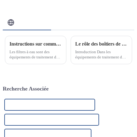
Blog Connexe
Instructions sur comment et pourquoi changer une cartouche de filtre à eau
Le rôle des boîtiers de filtre en acier inoxydable dans les équipements de traitement des eaux industrielles
Les filtres à eau sont des
Introduction Dans les
équipements de traitement de
équipements de traitement des
l'eau couramment utilisés dans
eaux industrielles, les filtres en
les ménages et les industries. Ils
acier inoxydable sont l’un des
éliminent efficacement les
composants clés.
impuretés, les bactéries et
autres polluants présents dans
Recherche Associée
l'eau, garantissant ainsi une eau
de qualité.
Fabricants de systèmes de filtration au charbon
Fournisseurs de systèmes de filtration au charbon
Fournisseur de filtres de remplacement d'eau