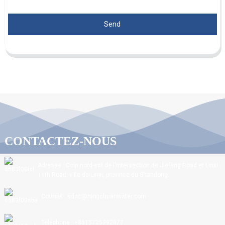
Send
CONTACTEZ-NOUS
Adresse : Coin nord-est de l'intersection de Jiefang Road et Linxi
11th Road, ville de Linyi, province du Shandong.
Courriel : sdnc@ningchuanwater.com
Téléphone : +8615725392877