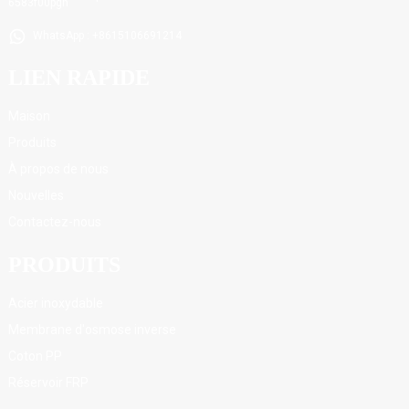
WhatsApp : +8615106691214
LIEN RAPIDE
Maison
Produits
À propos de nous
Nouvelles
Contactez-nous
PRODUITS
Acier inoxydable
Membrane d'osmose inverse
Coton PP
Réservoir FRP