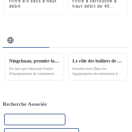
Filtre à 6 sacs à haut
Filtre à cartouche à
débit
haut débit de 40
pouces
Blog Connexe
Ningchuan, premier fabricant d'équipements de traitement de l'eau en acier inoxydable
Le rôle des boîtiers de filtre en acier inoxydable dans les équipements de traitement des eaux industrielles
En tant que fabricant leader
Introduction Dans les
d'équipements de traitement de
équipements de traitement des
l'eau en acier inoxydable, nous
eaux industrielles, les filtres en
sommes fiers d'annoncer notre
acier inoxydable sont l’un des
engagement à fournir des
composants clés.
solutions de purification et de
traitement de l'eau innovantes
Recherche Associée
et de haute qualité.
Usines de filtres à pompe à eau