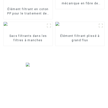
mécanique en fibre de
verre
Élément filtrant en coton
PP pour le traitement des
eaux industrielles Élément
filtrant en PP fondu-soufflé
Sacs filtrants dans les
Élément filtrant plissé à
filtres à manches
grand flux