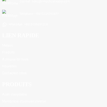
Courriel : sdnc@ningchuanwater.com
Téléphone : +8615725392877
WhatsApp : +8615106691214
LIEN RAPIDE
Maison
Produits
À propos de nous
Nouvelles
Contactez-nous
PRODUITS
Acier inoxydable
Membrane d'osmose inverse