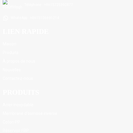
Téléphone : +8615725392877
WhatsApp : +8615106691214
LIEN RAPIDE
Maison
Produits
À propos de nous
Nouvelles
Contactez-nous
PRODUITS
Acier inoxydable
Membrane d'osmose inverse
Coton PP
Réservoir FRP