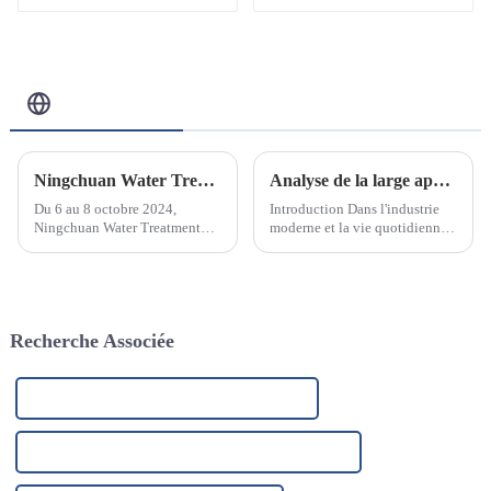
Blog Connexe
Ningchuan Water Treatment Equipment Co., Ltd. a participé avec succès au salon des technologies et équipements de traitement de l'eau de Pékin 2024
Analyse de la large application de l'élément filtrant PP fondu-soufflé et de ses raisons
Du 6 au 8 octobre 2024,
Introduction Dans l'industrie
Ningchuan Water Treatment
moderne et la vie quotidienne,
Equipment Co., Ltd. a participé
la technologie de filtration
avec succès au Salon des
joue un rôle essentiel. Que ce
technologies et équipements de
soit dans le traitement de l'eau,
traitement de l'eau 2024 à
la purification de l'air,
Pékin. Ce salon réunit...
l'agroalimentaire ou l'industrie
Recherche Associée
pharmaceutique, le choix…
Système de purification d'eau UV en Chine
Système de purification d'eau UV de haute qualité