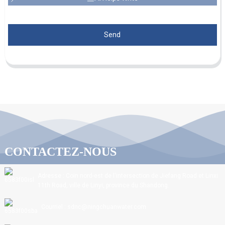
Send
CONTACTEZ-NOUS
Adresse : Coin nord-est de l'intersection de Jiefang Road et Linxi
11th Road, ville de Linyi, province du Shandong.
Courriel : sdnc@ningchuanwater.com