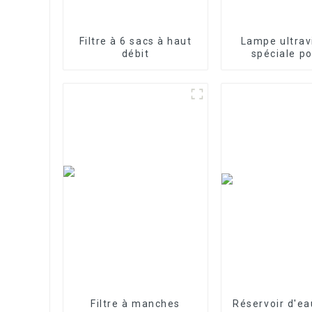
Filtre à 6 sacs à haut
Lampe ultrav
débit
spéciale po
traitement 
purification 
10W/12W/
Filtre à manches
Réservoir d'ea