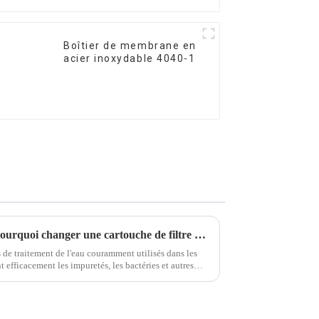
Boîtier de membrane en
acier inoxydable 4040-1
Instructions sur comment et pourquoi changer une cartouche de filtre à eau
s de traitement de l'eau couramment utilisés dans les
t efficacement les impuretés, les bactéries et autres
ssant ainsi une eau de qualité.