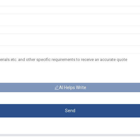
AI Helps Write
Send