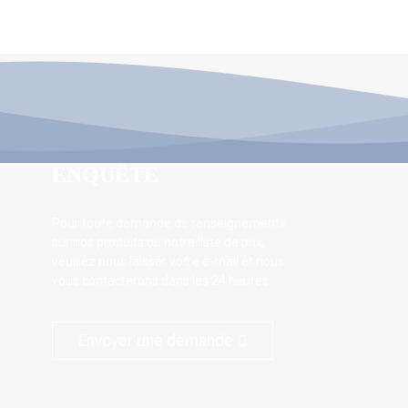
ENQUÊTE
Pour toute demande de renseignements
sur nos produits ou notre liste de prix,
veuillez nous laisser votre e-mail et nous
vous contacterons dans les 24 heures.
Envoyer une demande