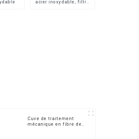
xydable
acier inoxydable, filtre
de précision
Cuve de traitement
mécanique en fibre de
verre