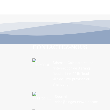
CONTACTEZ-NOUS
Adresse : Coin nord-est de
l'intersection de Jiefang
Road et Linxi 11th Road,
ville de Linyi, province du
Shandong.
Courriel :
sdnc@ningchuanwater.com