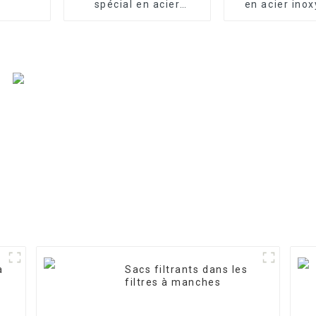
spécial en acier
en acier ino
inoxydable pour le
traitement de l'eau
à
Sacs filtrants dans les
filtres à manches