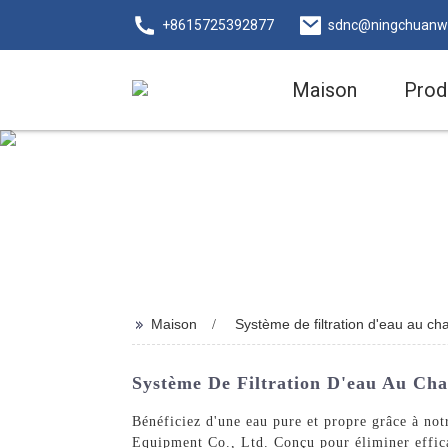
+8615725392877
sdnc@ningchuanw
Maison
Prod
>>
Maison
Système de filtration d'eau au ch
Système De Filtration D'eau Au Ch
Bénéficiez d'une eau pure et propre grâce à no
Equipment Co., Ltd. Conçu pour éliminer efficac