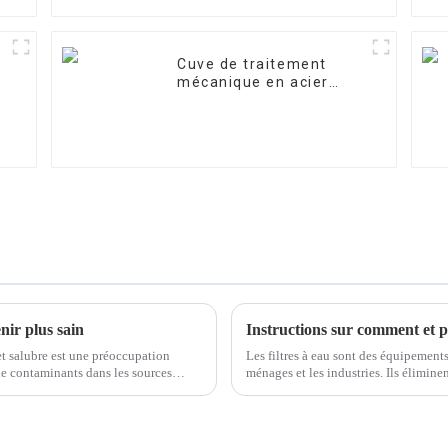
Cuve de traitement
mécanique en acier
inoxydable
nir plus sain
et salubre est une préoccupation
Les filtres à eau sont des équipement
de contaminants dans les sources
ménages et les industries. Ils éliminen
polluants présents dans l'eau, garanti