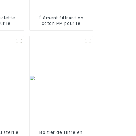
iolette
Élément filtrant en
ur le
coton PP pour le
et la
traitement des eaux
de l'eau
industrielles Élément
25W
filtrant en PP fondu-
soufflé
u stérile
Boîtier de filtre en