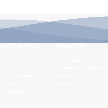
LIEN RAPIDE
PRODUITS
Maison
Acier inoxydable
Produits
Membrane d'osmose inverse
À propos de nous
Coton PP
Nouvelles
Réservoir FRP
Contactez-nous