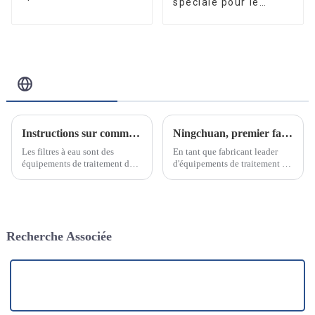
spéciale pour le
inoxydable pour le
traitement et la
traitement de l'eau
purification de l'eau
10W/12W/25W
Blog Connexe
Instructions sur comment et pourquoi changer une cartouche de filtre à eau
Ningchuan, premier fabricant d'équipements de traitement de l'eau en acier inoxydable
Les filtres à eau sont des
En tant que fabricant leader
équipements de traitement de
d'équipements de traitement de
l'eau couramment utilisés dans
l'eau en acier inoxydable, nous
les ménages et les industries. Ils
sommes fiers d'annoncer notre
éliminent efficacement les
engagement à fournir des
impuretés, les bactéries et
solutions de purification et de
autres polluants présents dans
traitement de l'eau innovantes
Recherche Associée
l'eau, garantissant ainsi une eau
et de haute qualité.
de qualité.
Fournisseur de cuves de traitement de sable de quartz en acier
inoxydable 1054