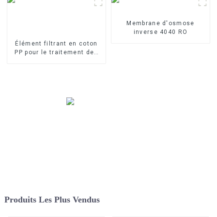
Membrane d'osmose
inverse 4040 RO
Élément filtrant en coton
PP pour le traitement des
eaux industrielles Élément
filtrant en PP fondu-soufflé
Produits Les Plus Vendus