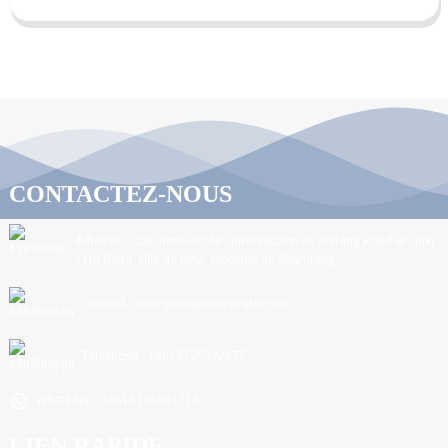
CONTACTEZ-NOUS
Adresse : Coin nord-est de l'intersection de Jiefang Road et Linxi
11th Road, ville de Linyi, province du Shandong.
Courriel : sdnc@ningchuanwater.com
Téléphone : +8615725392877
WhatsApp : +8615106691214
LIEN RAPIDE