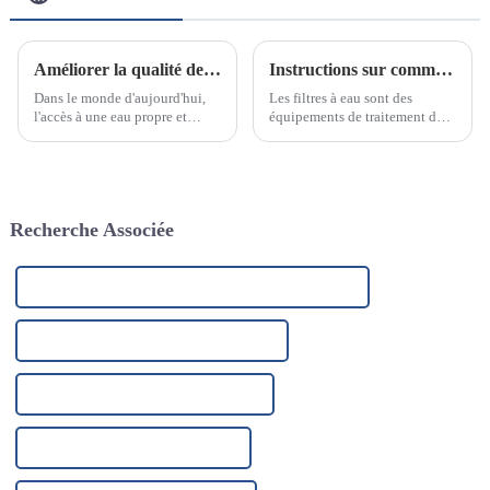
Améliorer la qualité de l'eau et créer un avenir plus sain
Instructions sur comment et pourquoi changer une cartouche de filtre à eau
Dans le monde d'aujourd'hui,
Les filtres à eau sont des
l'accès à une eau propre et
équipements de traitement de
salubre est une préoccupation
l'eau couramment utilisés dans
croissante. Alors que la
les ménages et les industries. Ils
contamination et les niveaux
éliminent efficacement les
de contaminants dans les
impuretés, les bactéries et
sources d'eau continuent
autres polluants présents dans
Recherche Associée
d'augmenter…
l'eau, garantissant ainsi une eau
de qualité.
Fournisseurs de réservoirs en acier de 1 000 gallons
Fournisseur de filtres pharmaceutiques
Fabricant de filtres pharmaceutiques
Usine de filtres pharmaceutiques