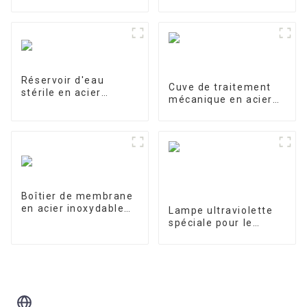
de verre
Réservoir d'eau
Cuve de traitement
stérile en acier
mécanique en acier
inoxydable
inoxydable
Boîtier de membrane
en acier inoxydable
Lampe ultraviolette
4040-1
spéciale pour le
traitement et la
purification de l'eau
10W/12W/25W
Blog Connexe