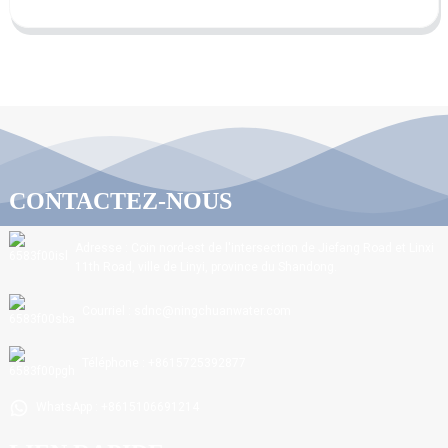
CONTACTEZ-NOUS
Adresse : Coin nord-est de l'intersection de Jiefang Road et Linxi
11th Road, ville de Linyi, province du Shandong.
Courriel : sdnc@ningchuanwater.com
Téléphone : +8615725392877
WhatsApp : +8615106691214