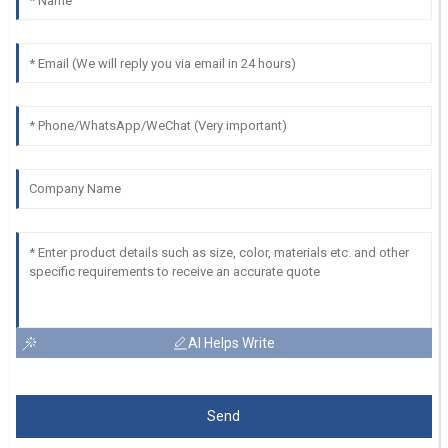
AI Helps Write
Send