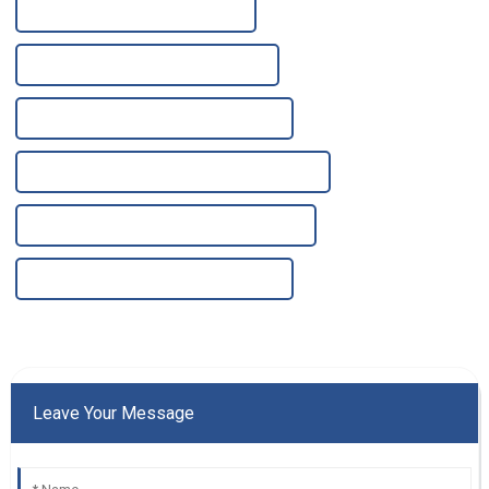
Usines de filtres pharmaceutiques
Fabricants de filtres pharmaceutiques
Fournisseurs de filtres pharmaceutiques
Fournisseur de petits réservoirs d'eau en acier
Fabricant de petits réservoirs d'eau en acier
Usine de petits réservoirs d'eau en acier
Leave Your Message