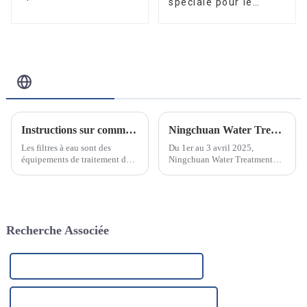
spéciale pour le
inoxydable pour le
traitement et la
traitement de l'eau
purification de l'eau
10W/12W/25W
Blog Connexe
Instructions sur comment et pourquoi changer une cartouche de filtre à eau
Ningchuan Water Treatment Equipment Co., Ltd. brille au salon international du traitement de l'eau de Jinan 2025 —— Des produits innovants et des solutions techniques indépendants ont attiré un large public
Les filtres à eau sont des
Du 1er au 3 avril 2025,
équipements de traitement de
Ningchuan Water Treatment
l'eau couramment utilisés dans
Equipment Co., Ltd. a exposé
les ménages et les industries. Ils
un certain nombre de produits
éliminent efficacement les
de base développés
impuretés, les bactéries et
indépendamment lors de
autres polluants présents dans
l'exposition spéciale sur le
Recherche Associée
l'eau, garantissant ainsi une eau
traitement de l'eau au Jinan
de qualité.
Internati...
Usines de traitement de l'eau par ultraviolets
Fabricants de traitement de l'eau par ultraviolets