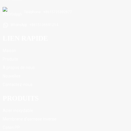
Téléphone : +8615725392877
WhatsApp : +8615106691214
LIEN RAPIDE
Maison
Produits
À propos de nous
Nouvelles
Contactez-nous
PRODUITS
Acier inoxydable
Membrane d'osmose inverse
Coton PP