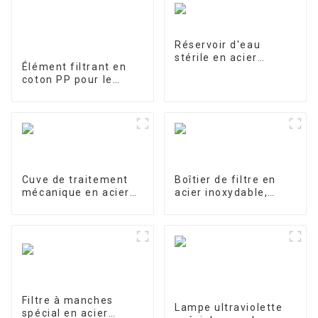
Réservoir d'eau
stérile en acier
Élément filtrant en
inoxydable
coton PP pour le
traitement des eaux
industrielles Élément
filtrant en PP fondu-
soufflé
Cuve de traitement
Boîtier de filtre en
mécanique en acier
acier inoxydable,
inoxydable
filtre de précision
Filtre à manches
Lampe ultraviolette
spécial en acier