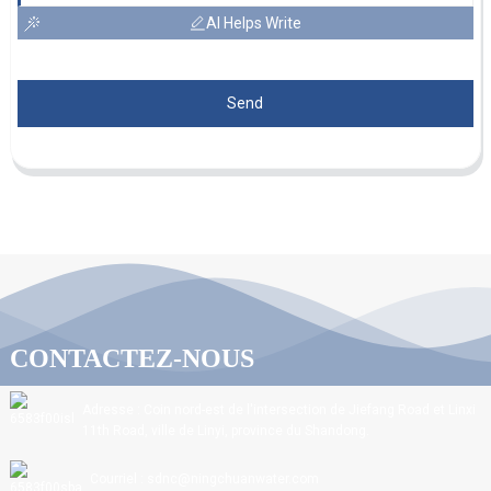
AI Helps Write
Send
CONTACTEZ-NOUS
Adresse : Coin nord-est de l'intersection de Jiefang Road et Linxi
11th Road, ville de Linyi, province du Shandong.
Courriel : sdnc@ningchuanwater.com