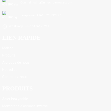
Courriel : sdnc@ningchuanwater.com
Téléphone : +8615725392877
WhatsApp : +8615106691214
LIEN RAPIDE
Maison
Produits
À propos de nous
Nouvelles
Contactez-nous
PRODUITS
Acier inoxydable
Membrane d'osmose inverse