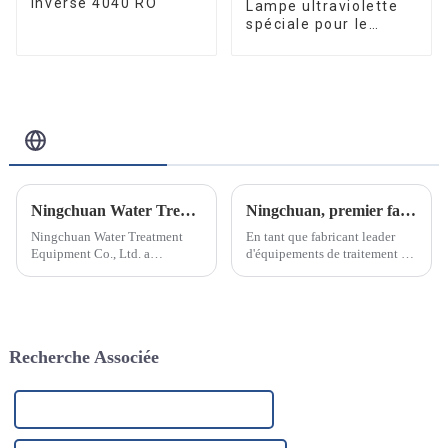
inverse 4040 RO
Lampe ultraviolette
spéciale pour le
traitement et la
purification de l'eau
10W/12W/25W
Blog Connexe
Ningchuan Water Treatment Equipment Co., Ltd. introduit une technologie de pointe et favorise l'innovation des produits
Ningchuan, premier fabricant d'équipements de traitement de l'eau en acier inoxydable
Ningchuan Water Treatment
En tant que fabricant leader
Equipment Co., Ltd. a
d'équipements de traitement de
récemment annoncé
l'eau en acier inoxydable, nous
l'introduction d'une série
sommes fiers d'annoncer notre
d'équipements et de
engagement à fournir des
technologies de production
solutions de purification et de
avancés pour promouvoir
traitement de l'eau innovantes
Recherche Associée
l'innovation des produits et
et de haute qualité.
améliorer la production...
Fabricants de purificateurs d'eau potable