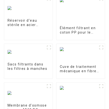
Réservoir d'eau
stérile en acier
Élément filtrant en
inoxydable
coton PP pour le
traitement des eaux
industrielles Élément
filtrant en PP fondu-
soufflé
Sacs filtrants dans
Cuve de traitement
les filtres à manches
mécanique en fibre
de verre
Membrane d'osmose