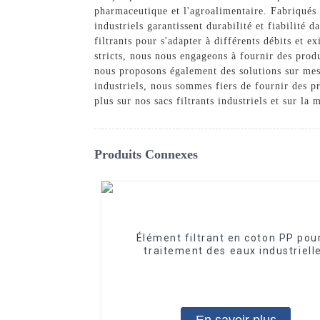
pharmaceutique et l'agroalimentaire. Fabriqués à
industriels garantissent durabilité et fiabilité
filtrants pour s'adapter à différents débits et e
stricts, nous nous engageons à fournir des produ
nous proposons également des solutions sur mesu
industriels, nous sommes fiers de fournir des p
plus sur nos sacs filtrants industriels et sur l
Produits Connexes
Élément filtrant en coton PP pour
traitement des eaux industriell
Élément filtrant en PP fondu-sou
En savoir plus