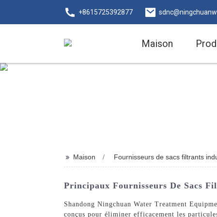
+8615725392877
sdnc@ningchuanw
Maison
Prod
>>
Maison
Fournisseurs de sacs filtrants indu
Principaux Fournisseurs De Sacs Fil
Shandong Ningchuan Water Treatment Equipment Co
conçus pour éliminer efficacement les particules 