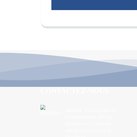
CONTACTEZ-NOUS
Adresse : Coin nord-est de
l'intersection de Jiefang
Road et Linxi 11th Road,
ville de Linyi, province du