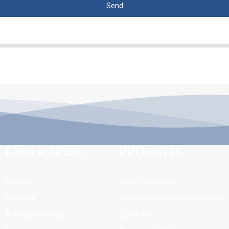
Send
LIEN RAPIDE
PRODUITS
Maison
Acier inoxydable
Produits
Membrane d'osmose inverse
À propos de nous
Coton PP