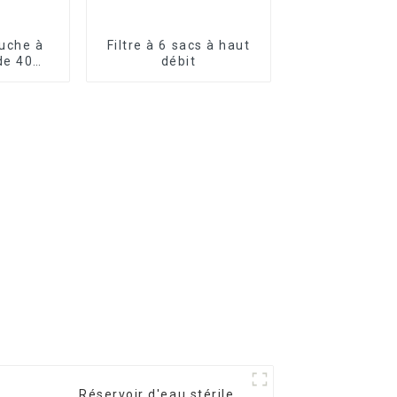
ouche à
Filtre à 6 sacs à haut
de 40
débit
s
Réservoir d'eau stérile