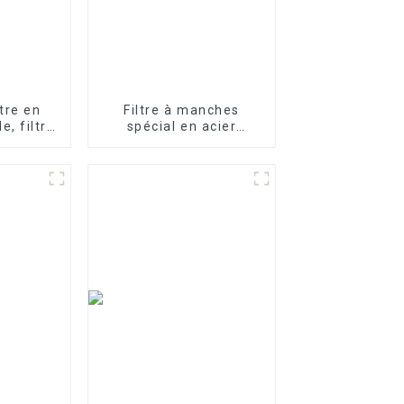
ltre en
Filtre à manches
e, filtre
spécial en acier
ion
inoxydable pour le
traitement de l'eau