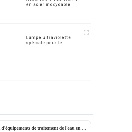
en acier inoxydable
Lampe ultraviolette
spéciale pour le
traitement et la
purification de l'eau
10W/12W/25W
Ningchuan, premier fabricant d'équipements de traitement de l'eau en acier inoxydable