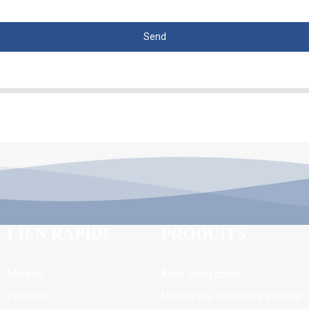
Send
LIEN RAPIDE
PRODUITS
Maison
Acier inoxydable
Produits
Membrane d'osmose inverse