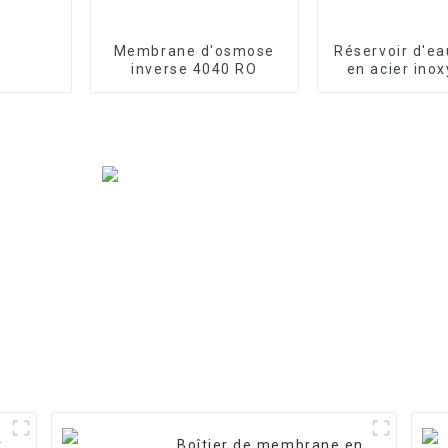
Membrane d'osmose
Réservoir d'ea
inverse 4040 RO
en acier ino
r
Boîtier de membrane en