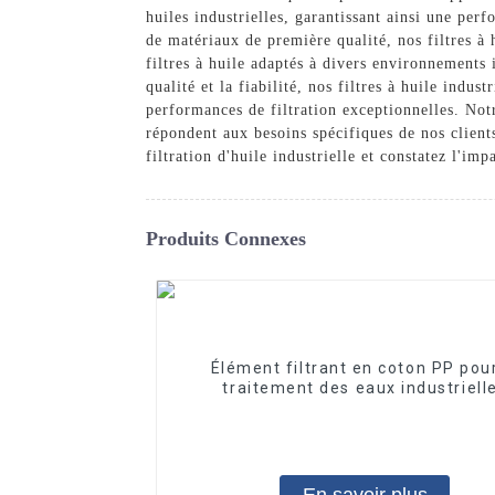
huiles industrielles, garantissant ainsi une per
de matériaux de première qualité, nos filtres à
filtres à huile adaptés à divers environnements 
qualité et la fiabilité, nos filtres à huile indu
performances de filtration exceptionnelles. Notr
répondent aux besoins spécifiques de nos clien
filtration d'huile industrielle et constatez l'im
Produits Connexes
Élément filtrant en coton PP pour
traitement des eaux industriell
Élément filtrant en PP fondu-sou
En savoir plus