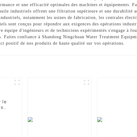
formance et une efficacité optimales des machines et équipements. Fa
 huile industriels offrent une filtration supérieure et une durabili
industriels, notamment les usines de fabrication, les centrales élect
striels sont conçus pour répondre aux exigences des opérations industri
e équipe d'ingénieurs et de techniciens expérimentés s'engage à four
ts. Faites confiance à Shandong Ningchuan Water Treatment Equipme
pact positif de nos produits de haute qualité sur vos opérations.
 le
es
fflé