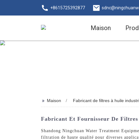
+8615725392877
sdnc@ningchuanw
Maison
Prod
>>
Maison
Fabricant de filtres à huile industr
Fabricant Et Fournisseur De Filtre
Shandong Ningchuan Water Treatment Equipment Co
filtration de haute qualité pour diverses applic