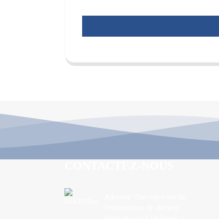
CONTACTEZ-NOUS
Adresse : Coin nord-est de
l'intersection de Jiefang
Road et Linxi 11th Road,