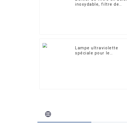
inoxydable, filtre de
précision
Lampe ultraviolette
spéciale pour le
traitement et la
purification de l'eau
10W/12W/25W
Blog Connexe