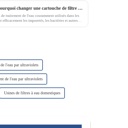
Instructions sur comment et pourquoi changer une cartouche de filtre à eau
s de traitement de l'eau couramment utilisés dans les
t efficacement les impuretés, les bactéries et autres
ssant ainsi une eau de qualité.
de l'eau par ultraviolets
nt de l'eau par ultraviolets
Usines de filtres à eau domestiques