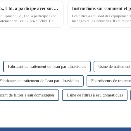
Ningchuan Water Treatment Equipment Co., Ltd. a participé avec succès au salon des technologies et équipements de traitement de l'eau de Pékin 2024
uipment Co., Ltd. a participé avec
Les filtres à eau sont des équipement
aitement de l'eau 2024 à Pékin. Ce
ménages et les industries. Ils éliminen
polluants présents dans l'eau, garanti
Fabricant de traitement de l'eau par ultraviolets
Usine de traitement 
Fabricants de traitement de l'eau par ultraviolets
Fournisseurs de traiteme
icant de filtres à eau domestiques
Usine de filtres à eau domestiques