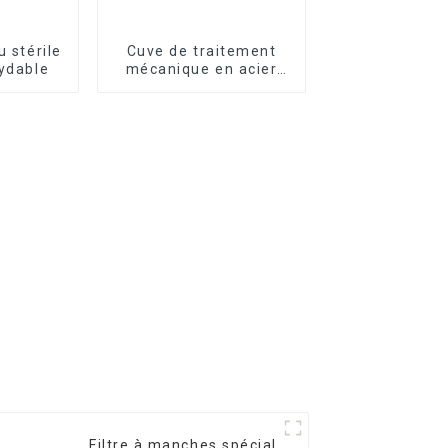
u stérile
Cuve de traitement
xydable
mécanique en acier
inoxydable
Filtre à manches spécial