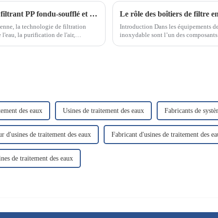
Analyse de la large application de l'élément filtrant PP fondu-soufflé et de ses raisons
enne, la technologie de filtration
Introduction Dans les équipements de t
'eau, la purification de l'air,
inoxydable sont l’un des composants 
hoix…
itement des eaux
Usines de traitement des eaux
Fabricants de systè
r d'usines de traitement des eaux
Fabricant d'usines de traitement des e
ines de traitement des eaux