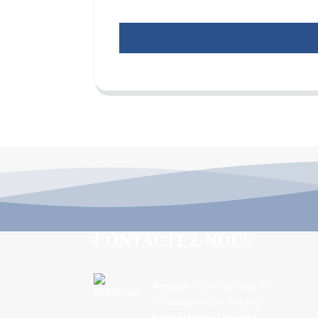
CONTACTEZ-NOUS
Adresse : Coin nord-est de
l'intersection de Jiefang
Road et Linxi 11th Road,