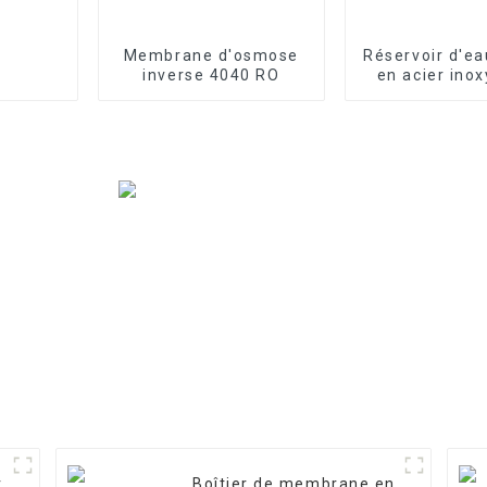
Membrane d'osmose
Réservoir d'ea
inverse 4040 RO
en acier ino
r
Boîtier de membrane en