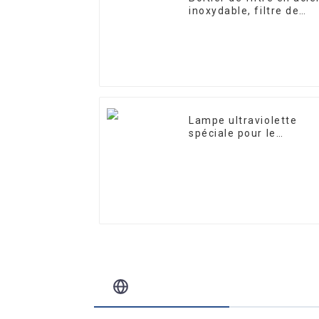
inoxydable, filtre de
précision
Lampe ultraviolette
spéciale pour le
traitement et la
purification de l'eau
10W/12W/25W
Blog Connexe