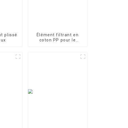
nt plissé
Élément filtrant en
lux
coton PP pour le
traitement des eaux
industrielles Élément
filtrant en PP fondu-
soufflé