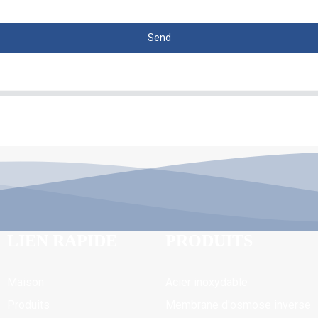
Send
LIEN RAPIDE
PRODUITS
Maison
Acier inoxydable
Produits
Membrane d'osmose inverse