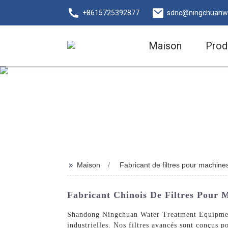
+8615725392877
sdnc@ningchuanw
Maison
Prod
>>
Maison
Fabricant de filtres pour machine
Fabricant Chinois De Filtres Pour M
Shandong Ningchuan Water Treatment Equipment C
industrielles. Nos filtres avancés sont conçus 