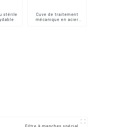
u stérile
Cuve de traitement
xydable
mécanique en acier
inoxydable
Filtre à manches spécial