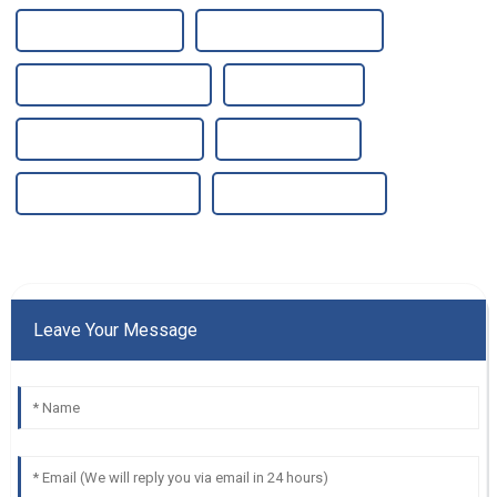
Système de filtre UV
Réservoir SS 1000 litres
Filtre en acier inoxydable
Filtre à haut flux
Filtre de pompe de puits
Filtration de l'eau
Réservoir d'eau en acier
Filtre à eau du robinet
Leave Your Message