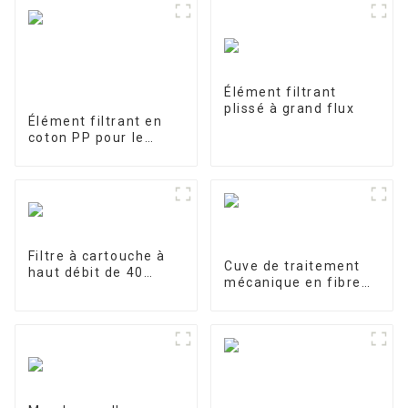
Élément filtrant
plissé à grand flux
Élément filtrant en
coton PP pour le
traitement des eaux
industrielles Élément
filtrant en PP fondu-
soufflé
Filtre à cartouche à
Cuve de traitement
haut débit de 40
mécanique en fibre
pouces
de verre