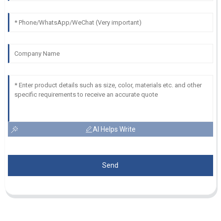
AI Helps Write
Send