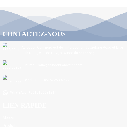
CONTACTEZ-NOUS
Adresse : Coin nord-est de l'intersection de Jiefang Road et Linxi
11th Road, ville de Linyi, province du Shandong.
Courriel : sdnc@ningchuanwater.com
Téléphone : +8615725392877
WhatsApp : +8615106691214
LIEN RAPIDE
Maison
Produits