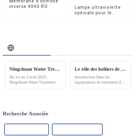
Membrane d'osmose
inverse 4040 RO
Lampe ultraviolette
spéciale pour le
traitement et la
purification de l'eau
10W/12W/25W
Blog Connexe
Ningchuan Water Treatment Equipment Co., Ltd. brille au salon international du traitement de l'eau de Jinan 2025 —— Des produits innovants et des solutions techniques indépendants ont attiré un large public
Le rôle des boîtiers de filtre en acier inoxydable dans les équipements de traitement des eaux industrielles
Du 1er au 3 avril 2025,
Introduction Dans les
Ningchuan Water Treatment
équipements de traitement des
Equipment Co., Ltd. a exposé
eaux industrielles, les filtres en
un certain nombre de produits
acier inoxydable sont l’un des
de base développés
composants clés.
indépendamment lors de
l'exposition spéciale sur le
Recherche Associée
traitement de l'eau au Jinan
Internati...
Membrane RO 4040
Réservoir d'eau en acier