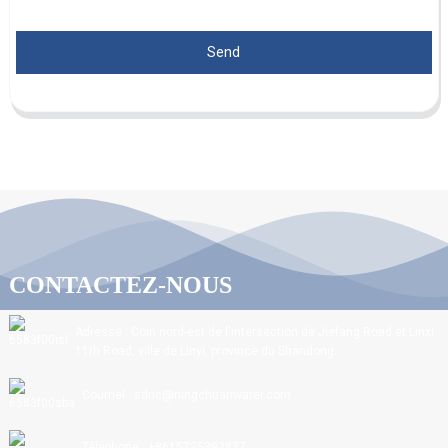
Send
CONTACTEZ-NOUS
Adresse : Coin nord-est de l'intersection de Jiefang Road et Linxi
11th Road, ville de Linyi, province du Shandong.
Courriel : sdnc@ningchuanwater.com
Téléphone : +8615725392877