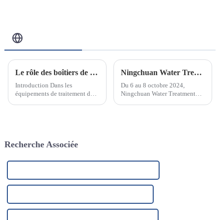
10W/12W/25W
Blog Connexe
Le rôle des boîtiers de filtre en acier inoxydable dans les équipements de traitement des eaux industrielles
Ningchuan Water Treatment Equipment Co., Ltd. a participé avec succès au salon des technologies et équipements de traitement de l'eau de Pékin 2024
Introduction Dans les
Du 6 au 8 octobre 2024,
équipements de traitement des
Ningchuan Water Treatment
eaux industrielles, les filtres en
Equipment Co., Ltd. a participé
acier inoxydable sont l’un des
avec succès au Salon des
composants clés.
technologies et équipements de
traitement de l'eau 2024 à
Pékin. Ce salon réunit...
Recherche Associée
Système de filtration domestique de haute qualité
Système de filtration au charbon actif en Chine
Système de filtration au charbon de haute qualité