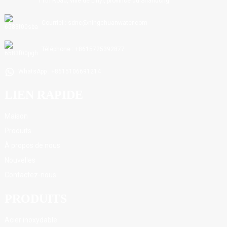
11th Road, ville de Linyi, province du Shandong.
Courriel : sdnc@ningchuanwater.com
Téléphone : +8615725392877
WhatsApp : +8615106691214
LIEN RAPIDE
Maison
Produits
À propos de nous
Nouvelles
Contactez-nous
PRODUITS
Acier inoxydable