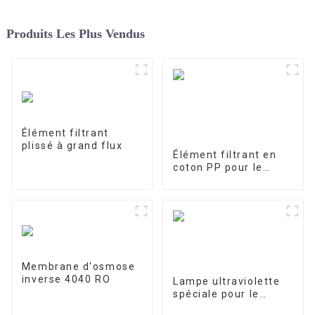
Produits Les Plus Vendus
Élément filtrant
plissé à grand flux
Élément filtrant en
coton PP pour le
traitement des eaux
industrielles Élément
filtrant en PP fondu-
soufflé
Membrane d'osmose
inverse 4040 RO
Lampe ultraviolette
spéciale pour le
traitement et la