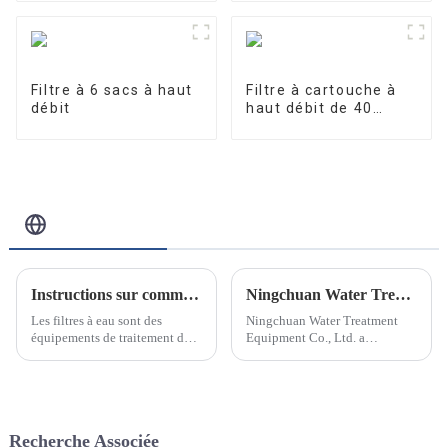
purification de l'eau
10W/12W/25W
Filtre à 6 sacs à haut
Filtre à cartouche à
débit
haut débit de 40
pouces
Blog Connexe
Instructions sur comment et pourquoi changer une cartouche de filtre à eau
Ningchuan Water Treatment Equipment Co., Ltd. introduit une technologie de pointe et favorise l'innovation des produits
Les filtres à eau sont des
Ningchuan Water Treatment
équipements de traitement de
Equipment Co., Ltd. a
l'eau couramment utilisés dans
récemment annoncé
les ménages et les industries. Ils
l'introduction d'une série
éliminent efficacement les
d'équipements et de
impuretés, les bactéries et
technologies de production
autres polluants présents dans
avancés pour promouvoir
Recherche Associée
l'eau, garantissant ainsi une eau
l'innovation des produits et