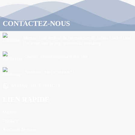
CONTACTEZ-NOUS
Adresse : Coin nord-est de l'intersection de Jiefang Road et Linxi
11th Road, ville de Linyi, province du Shandong.
Courriel : sdnc@ningchuanwater.com
Téléphone : +8615725392877
WhatsApp : +8615106691214
LIEN RAPIDE
Maison
Produits
À propos de nous