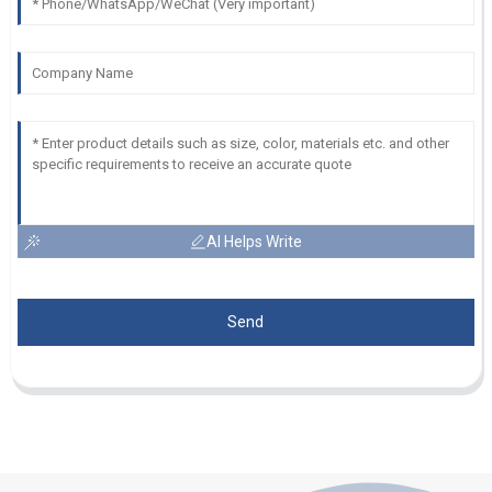
AI Helps Write
Send