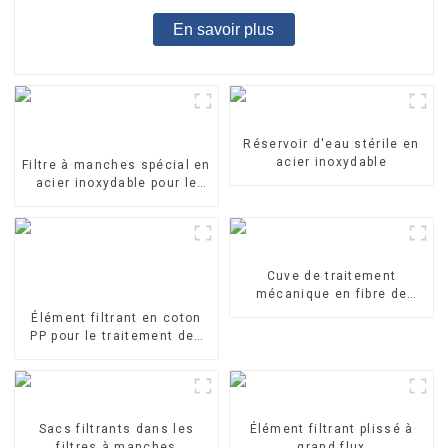
En savoir plus
Réservoir d'eau stérile en
acier inoxydable
Filtre à manches spécial en
acier inoxydable pour le
traitement de l'eau
Cuve de traitement
mécanique en fibre de
verre
Élément filtrant en coton
PP pour le traitement des
eaux industrielles Élément
filtrant en PP fondu-soufflé
Sacs filtrants dans les
Élément filtrant plissé à
filtres à manches
grand flux