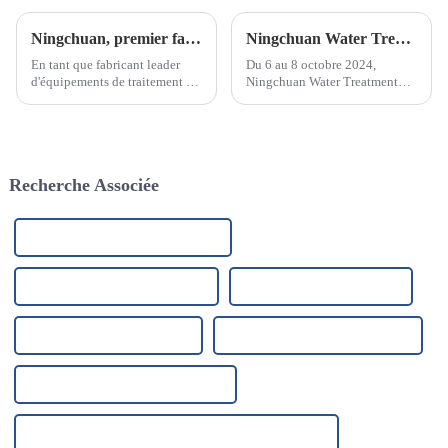
Ningchuan, premier fabricant d'équipements de traitement de l'eau en acier inoxydable
Ningchuan Water Treatment Equipment Co., Ltd. a participé avec succès au salon des technologies et équipements de traitement de l'eau de Pékin 2024
En tant que fabricant leader
Du 6 au 8 octobre 2024,
d'équipements de traitement de
Ningchuan Water Treatment
l'eau en acier inoxydable, nous
Equipment Co., Ltd. a participé
sommes fiers d'annoncer notre
avec succès au Salon des
engagement à fournir des
technologies et équipements de
solutions de purification et de
traitement de l'eau 2024 à
traitement de l'eau innovantes
Pékin. Ce salon réunit...
Recherche Associée
et de haute qualité.
Fournisseur d'eau de purification
Fabricant d'eau de purification
Usine de purification d'eau
Usines de purification d'eau
Fabricants d'eau de purification
Fournisseurs d'eau de purification
Fournisseur de purificateurs d'eau par ultrafiltration