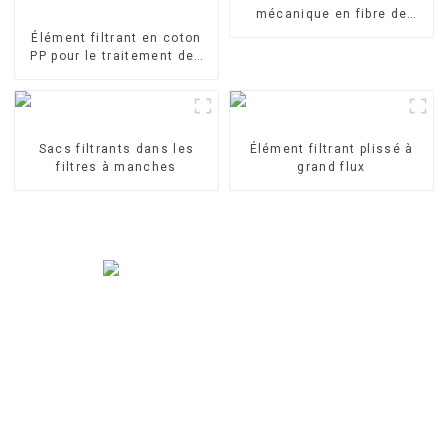
mécanique en fibre de
verre
Élément filtrant en coton
PP pour le traitement des
eaux industrielles Élément
filtrant en PP fondu-soufflé
Sacs filtrants dans les
Élément filtrant plissé à
filtres à manches
grand flux