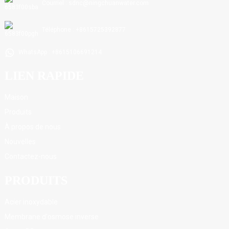
Courriel : sdnc@ningchuanwater.com
Téléphone : +8615725392877
WhatsApp : +8615106691214
LIEN RAPIDE
Maison
Produits
À propos de nous
Nouvelles
Contactez-nous
PRODUITS
Acier inoxydable
Membrane d'osmose inverse