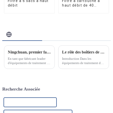
Filtre à 6 sacs à haut
Filtre à cartouche à
débit
haut débit de 40
pouces
Blog Connexe
Ningchuan, premier fabricant d'équipements de traitement de l'eau en acier inoxydable
Le rôle des boîtiers de filtre en acier inoxydable dans les équipements de traitement des eaux industrielles
En tant que fabricant leader
Introduction Dans les
d'équipements de traitement de
équipements de traitement des
l'eau en acier inoxydable, nous
eaux industrielles, les filtres en
sommes fiers d'annoncer notre
acier inoxydable sont l’un des
engagement à fournir des
composants clés.
solutions de purification et de
traitement de l'eau innovantes
Recherche Associée
et de haute qualité.
Filtre à eau pour éliminer le fer