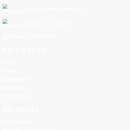
Courriel : sdnc@ningchuanwater.com
Téléphone : +8615725392877
WhatsApp : +8615106691214
LIEN RAPIDE
Maison
Produits
À propos de nous
Nouvelles
Contactez-nous
PRODUITS
Acier inoxydable