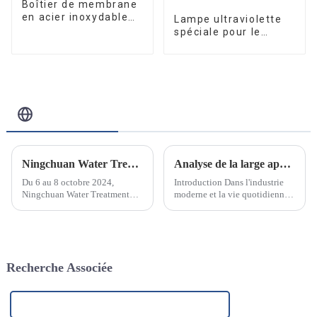
Boîtier de membrane
en acier inoxydable
Lampe ultraviolette
4040-1
spéciale pour le
traitement et la
purification de l'eau
10W/12W/25W
Blog Connexe
Ningchuan Water Treatment Equipment Co., Ltd. a participé avec succès au salon des technologies et équipements de traitement de l'eau de Pékin 2024
Analyse de la large application de l'élément filtrant PP fondu-soufflé et de ses raisons
Du 6 au 8 octobre 2024,
Introduction Dans l'industrie
Ningchuan Water Treatment
moderne et la vie quotidienne,
Equipment Co., Ltd. a participé
la technologie de filtration
avec succès au Salon des
joue un rôle essentiel. Que ce
technologies et équipements de
soit dans le traitement de l'eau,
traitement de l'eau 2024 à
la purification de l'air,
Pékin. Ce salon réunit...
l'agroalimentaire ou l'industrie
Recherche Associée
pharmaceutique, le choix…
Fabricant de boîtiers de filtre en acier inoxydable