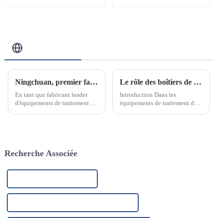
pouces
Blog Connexe
Ningchuan, premier fabricant d'équipements de traitement de l'eau en acier inoxydable
Le rôle des boîtiers de filtre en acier inoxydable dans les équipements de traitement des eaux industrielles
En tant que fabricant leader
Introduction Dans les
d'équipements de traitement de
équipements de traitement des
l'eau en acier inoxydable, nous
eaux industrielles, les filtres en
sommes fiers d'annoncer notre
acier inoxydable sont l’un des
engagement à fournir des
composants clés.
solutions de purification et de
traitement de l'eau innovantes
Recherche Associée
et de haute qualité.
Filtre à sac de haute qualité
Étapes de la purification de l'eau en Chine