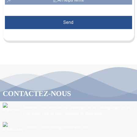
Send
CONTACTEZ-NOUS
Adresse : Coin nord-est de l'intersection de Jiefang Road et Linxi
11th Road, ville de Linyi, province du Shandong.
Courriel : sdnc@ningchuanwater.com