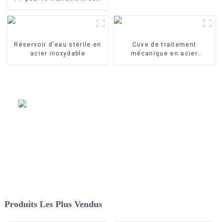
eaux industrielles Élément
filtrant en PP fondu-soufflé
Réservoir d'eau stérile en
Cuve de traitement
acier inoxydable
mécanique en acier
inoxydable
Produits Les Plus Vendus