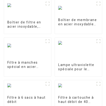
Boîtier de membrane
Boîtier de filtre en
en acier inoxydable
acier inoxydable,
4040-1
filtre de précision
Filtre à manches
Lampe ultraviolette
spécial en acier
spéciale pour le
inoxydable pour le
traitement et la
traitement de l'eau
purification de l'eau
10W/12W/25W
Filtre à 6 sacs à haut
Filtre à cartouche à
débit
haut débit de 40