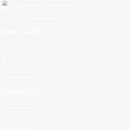
Téléphone : +8615725392877
WhatsApp : +8615106691214
LIEN RAPIDE
Maison
Produits
À propos de nous
Nouvelles
Contactez-nous
PRODUITS
Acier inoxydable
Membrane d'osmose inverse
Coton PP
Réservoir FRP