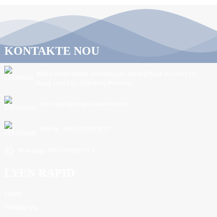
KONTAKTE NOU
Adrès: Kwen Nòdès entèseksyon Jiefang Road ak Linxi 11th
Road, Linyi City, Shandong Pwovens.
Imèl: sdnc@ningchuanwater.com
Telefòn: +8615725392877
Whatsapp: +8615106691214
LYEN RAPID
Lakay
Pwodwi yo