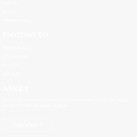
Sou nou
Nouvèl
Kontakte nou
PWODWI YO
Nerjaveèi asye
RO manbràn
Koton PP
FRP tank
ANKÈT
Pou kesyon sou pwodwi nou yo oswa lis pri, tanpri kite imel ou a ba nou epi
nou pral kontakte nan lespas 24 èdtan.
Voye ankèt