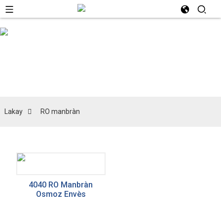
RO manbràn
Lakay
RO manbràn
4040 RO Manbràn
Osmoz Envès