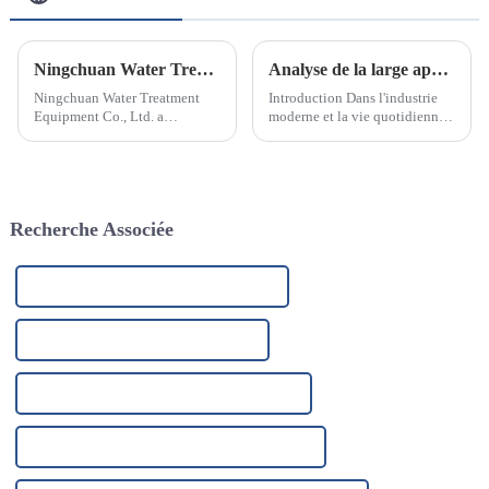
Ningchuan Water Treatment Equipment Co., Ltd. introduit une technologie de pointe et favorise l'innovation des produits
Analyse de la large application de l'élément filtrant PP fondu-soufflé et de ses raisons
Ningchuan Water Treatment
Introduction Dans l'industrie
Equipment Co., Ltd. a
moderne et la vie quotidienne,
récemment annoncé
la technologie de filtration
l'introduction d'une série
joue un rôle essentiel. Que ce
d'équipements et de
soit dans le traitement de l'eau,
technologies de production
la purification de l'air,
avancés pour promouvoir
l'agroalimentaire ou l'industrie
Recherche Associée
l'innovation des produits et
pharmaceutique, le choix…
améliorer la production...
Filtre à eau du robinet de haute qualité
Purificateur d'eau alcaline en Chine
Purificateur d'eau alcaline de haute qualité
Système de filtration d'eau de puits en Chine