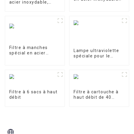
acier inoxydable,
4040-1
filtre de précision
Filtre à manches
Lampe ultraviolette
spécial en acier
spéciale pour le
inoxydable pour le
traitement et la
traitement de l'eau
purification de l'eau
10W/12W/25W
Filtre à 6 sacs à haut
Filtre à cartouche à
débit
haut débit de 40
pouces
Blog Connexe