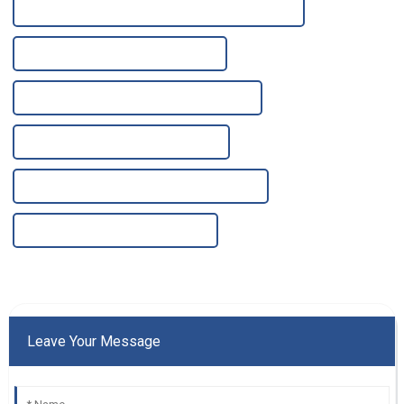
Système de filtration d'eau de puits de haute qualité
Machine de filtration d'eau en Chine
Machine de filtration d'eau de haute qualité
Membrane d'osmose inverse chinoise
Membrane d'osmose inverse de haute qualité
Boîtier de membrane RO en Chine
Leave Your Message