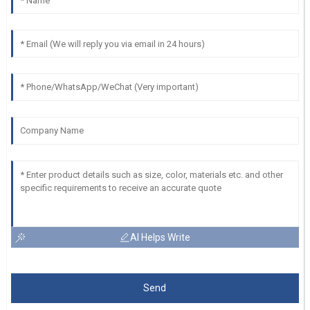
AI Helps Write
Send