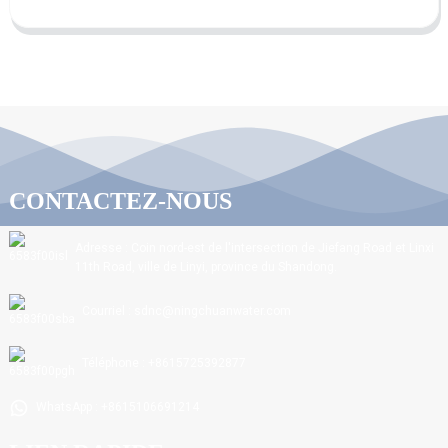
CONTACTEZ-NOUS
Adresse : Coin nord-est de l'intersection de Jiefang Road et Linxi
11th Road, ville de Linyi, province du Shandong.
Courriel : sdnc@ningchuanwater.com
Téléphone : +8615725392877
WhatsApp : +8615106691214