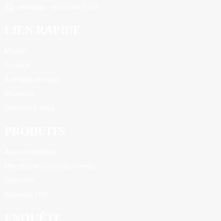
WhatsApp : +8615106691214
LIEN RAPIDE
Maison
Produits
À propos de nous
Nouvelles
Contactez-nous
PRODUITS
Acier inoxydable
Membrane d'osmose inverse
Coton PP
Réservoir FRP
ENQUÊTE