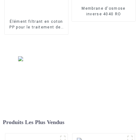
Membrane d'osmose
inverse 4040 RO
Élément filtrant en coton
PP pour le traitement des
eaux industrielles Élément
filtrant en PP fondu-soufflé
Produits Les Plus Vendus