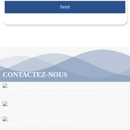
Send
CONTACTEZ-NOUS
Adresse : Coin nord-est de l'intersection de Jiefang Road et Linxi
11th Road, ville de Linyi, province du Shandong.
Courriel : sdnc@ningchuanwater.com
Téléphone : +8615725392877