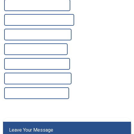
Fabricants de filtration de liquide
Fournisseurs de filtration de liquide
Fournisseur de filtres à eaux usées
Fabricant de filtres à eaux usées
Usine de filtration des eaux usées
Usines de filtration des eaux usées
Fabricants de filtres à eaux usées
Leave Your Message