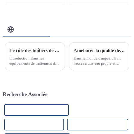
traitement et la
traitement de l'eau
purification de l'eau
10W/12W/25W
Blog Connexe
Le rôle des boîtiers de filtre en acier inoxydable dans les équipements de traitement des eaux industrielles
Améliorer la qualité de l'eau et créer un avenir plus sain
Introduction Dans les
Dans le monde d'aujourd'hui,
équipements de traitement des
l'accès à une eau propre et
eaux industrielles, les filtres en
salubre est une préoccupation
acier inoxydable sont l’un des
croissante. Alors que la
composants clés.
contamination et les niveaux
de contaminants dans les
sources d'eau continuent
Recherche Associée
d'augmenter…
Fabricant de filtration de liquide
Usine de filtration de liquides
Usines de filtration de liquides