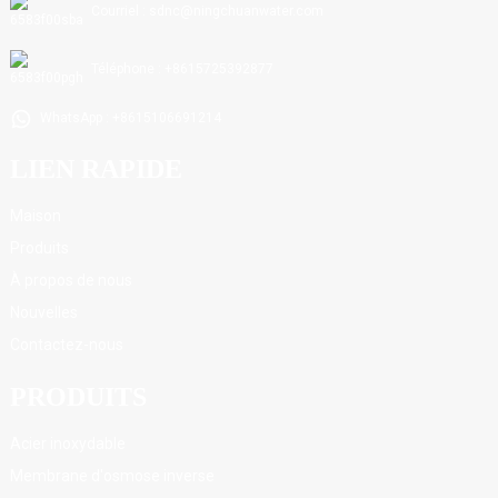
Courriel : sdnc@ningchuanwater.com
Téléphone : +8615725392877
WhatsApp : +8615106691214
LIEN RAPIDE
Maison
Produits
À propos de nous
Nouvelles
Contactez-nous
PRODUITS
Acier inoxydable
Membrane d'osmose inverse