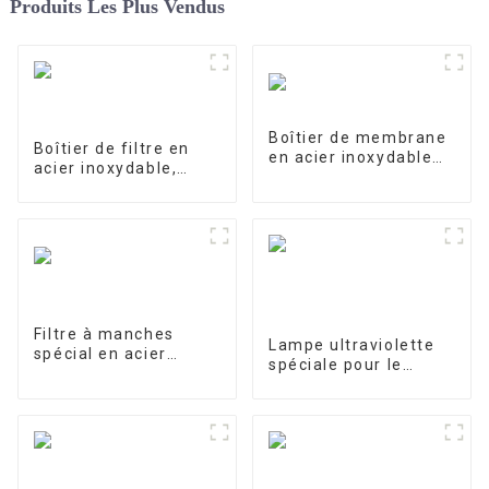
Produits Les Plus Vendus
Boîtier de membrane
Boîtier de filtre en
en acier inoxydable
acier inoxydable,
4040-1
filtre de précision
Filtre à manches
Lampe ultraviolette
spécial en acier
spéciale pour le
inoxydable pour le
traitement et la
traitement de l'eau
purification de l'eau
10W/12W/25W