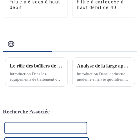
Filtre à 6 sacs à haut
Filtre à cartouche à
débit
haut débit de 40
pouces
Blog Connexe
Le rôle des boîtiers de filtre en acier inoxydable dans les équipements de traitement des eaux industrielles
Analyse de la large application de l'élément filtrant PP fondu-soufflé et de ses raisons
Introduction Dans les
Introduction Dans l'industrie
équipements de traitement des
moderne et la vie quotidienne,
eaux industrielles, les filtres en
la technologie de filtration
acier inoxydable sont l’un des
joue un rôle essentiel. Que ce
composants clés.
soit dans le traitement de l'eau,
la purification de l'air,
l'agroalimentaire ou l'industrie
Recherche Associée
pharmaceutique, le choix…
Usine de réservoirs de stockage verticaux