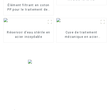
Élément filtrant en coton
PP pour le traitement des
eaux industrielles Élément
filtrant en PP fondu-soufflé
Réservoir d'eau stérile en
Cuve de traitement
acier inoxydable
mécanique en acier
inoxydable