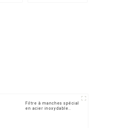
inoxydable
Filtre à manches spécial
en acier inoxydable
pour le traitement de
l'eau