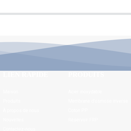
LIEN RAPIDE
PRODUITS
Maison
Acier inoxydable
Produits
Membrane d'osmose inverse
À propos de nous
Coton PP
Nouvelles
Réservoir FRP
Contactez-nous