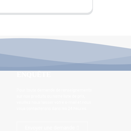
ENQUÊTE
Pour toute demande de renseignements
sur nos produits ou notre liste de prix,
veuillez nous laisser votre e-mail et nous
vous contacterons dans les 24 heures.
Envoyer une demande