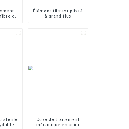
tement
Élément filtrant plissé
fibre de
à grand flux
u stérile
Cuve de traitement
xydable
mécanique en acier