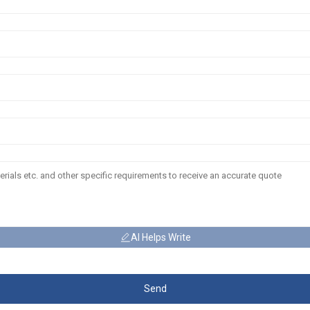
AI Helps Write
Send