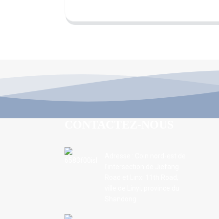
CONTACTEZ-NOUS
Adresse : Coin nord-est de
l'intersection de Jiefang
Road et Linxi 11th Road,
ville de Linyi, province du
Shandong.