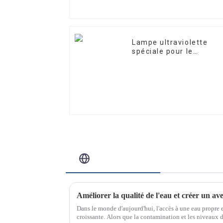
Lampe ultraviolette
spéciale pour le
traitement et la
purification de l'eau
10W/12W/25W
Blog Connexe
Améliorer la qualité de l'eau et créer un ave
Dans le monde d'aujourd'hui, l'accès à une eau propre 
croissante. Alors que la contamination et les niveaux 